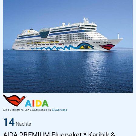
Alles Bildmaterial von AIDAcruises ist ©
AIDAcruises
14
Nächte
AIDA PREMIUM Flugpaket * Karibik &