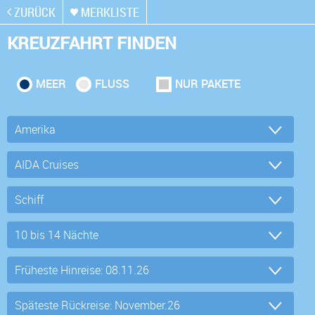
ZURÜCK
MERKLISTE
KREUZFAHRT FINDEN
MEER
FLUSS
NUR PAKETE