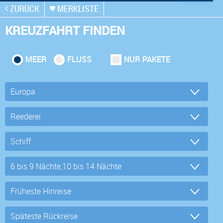
ZURÜCK
MERKLISTE
KREUZFAHRT FINDEN
MEER
FLUSS
NUR PAKETE