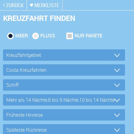
ZURÜCK
MERKLISTE
KREUZFAHRT FINDEN
MEER
FLUSS
NUR PAKETE