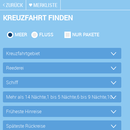
ZURÜCK
MERKLISTE
KREUZFAHRT FINDEN
MEER
FLUSS
NUR PAKETE