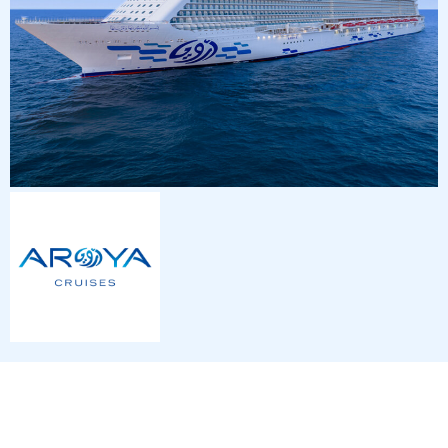
4
Nächte
Rotes Meer 5 Tage ab/an Dschidda
an Bord der »Aroya«