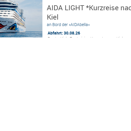
AIDA LIGHT *Kurzreise nac
Kiel
an Bord der »AIDAbella«
Abfahrt: 30.08.26
Route: Kiel - Fredericia - Kopenhagen - Kiel
AIDLIG0000000251
AIDAcruises ist ©
AIDAcruises
3
Nächte
Kurzreise nach Århus & Göt
an Bord der »AIDAbella«
Abfahrt: 21.09.26