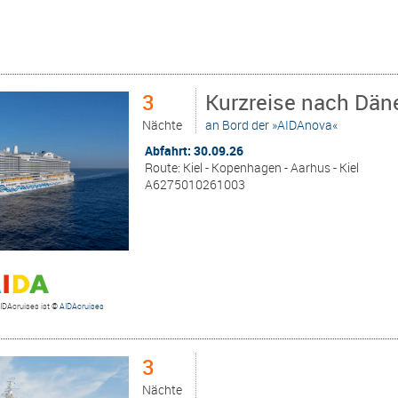
3
Kurzreise nach Däne
Nächte
an Bord der »AIDAnova«
Abfahrt: 30.09.26
Route: Kiel - Kopenhagen - Aarhus - Kiel
A6275010261003
AIDAcruises ist ©
AIDAcruises
3
Nächte