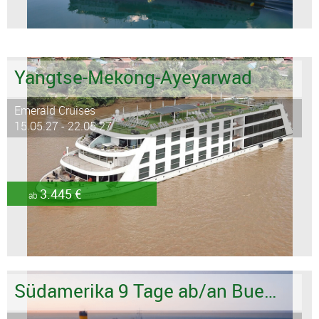
Yangtse-Mekong-Ayeyarwad
Emerald Cruises
15.05.27 - 22.05.27
3.445 €
ab
Südamerika 9 Tage ab/an Buenos Aires