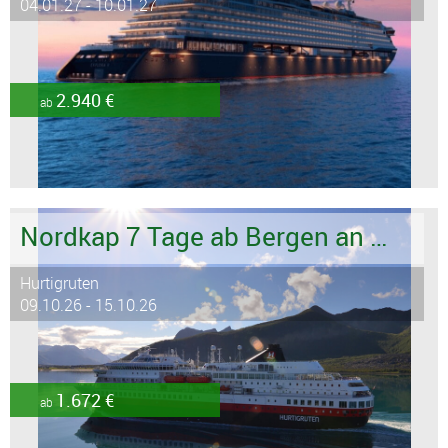
04.01.27 - 10.01.27
2.940 €
ab
Nordkap 7 Tage ab Bergen an Kirkenes
Hurtigruten
09.10.26 - 15.10.26
1.672 €
ab